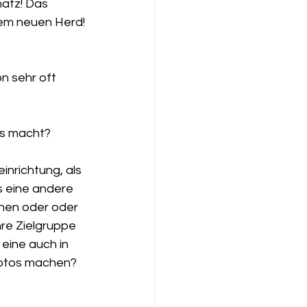
atz! Das 
dem neuen Herd!
os macht?
nrichtung, als 
s eine andere 
chen oder oder 
re Zielgruppe 
eine auch in 
Fotos machen?