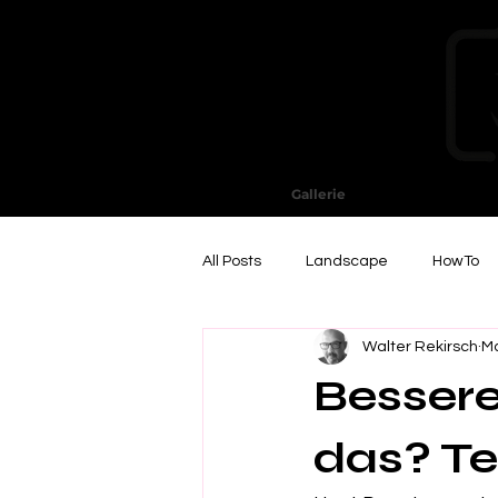
Gallerie
All Posts
Landscape
HowTo
Walter Rekirsch
Ma
Bessere
das? Tei