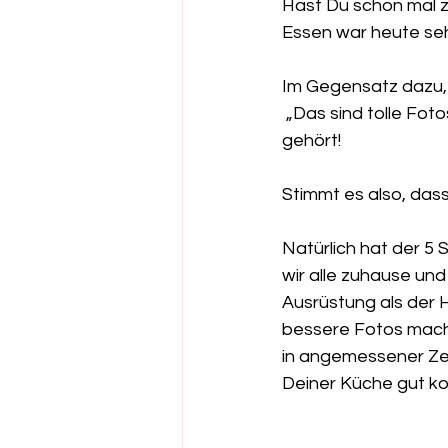
Hast Du schon mal z
Essen war heute seh
Im Gegensatz dazu, 
 „Das sind tolle Fotos, aber das ist ja klar bei Deiner tollen Ausrüstung!“ schon sehr oft 
gehört!
Stimmt es also, das
Natürlich hat der 5 
wir alle zuhause un
Ausrüstung als der 
bessere Fotos mache
in angemessener Zei
Deiner Küche gut k